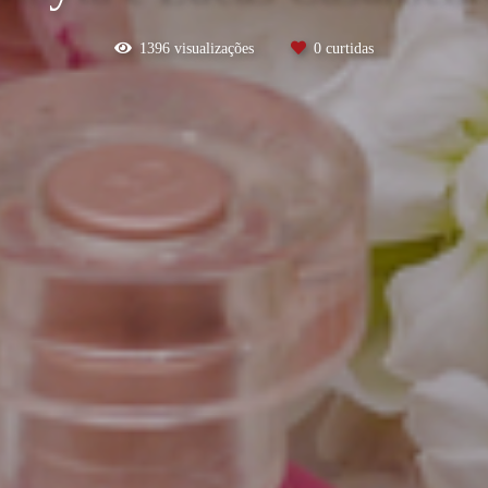
1396
visualizações
0
curtidas